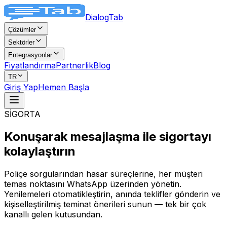
DialogTab
Çözümler
Sektörler
Entegrasyonlar
Fiyatlandırma
Partnerlik
Blog
TR
Giriş Yap
Hemen Başla
SİGORTA
Konuşarak mesajlaşma ile
sigortayı
kolaylaştırın
Poliçe sorgularından hasar süreçlerine, her müşteri
temas noktasını WhatsApp üzerinden yönetin.
Yenilemeleri otomatikleştirin, anında teklifler gönderin ve
kişiselleştirilmiş teminat önerileri sunun — tek bir çok
kanallı gelen kutusundan.