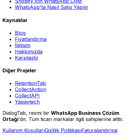
Shopify için WhatsApp CRM
WhatsApp'ta Nasıl Satış Yapılır
Kaynaklar
Blog
Fiyatlandırma
İletişim
Hakkımızda
Karşılaştır
Diğer Projeler
RetentionTab
CollectAction
CollectAPI
Yapaytech
DialogTab, resmi bir
WhatsApp Business Çözüm
Ortağı
'dır. Tüm ticari markalar ilgili sahiplerine aittir.
Kullanım Koşulları
Gizlilik Politikası
Faturalandırma