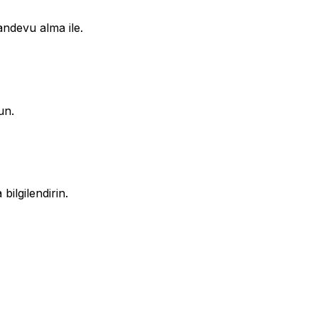
andevu alma ile.
un.
ilgilendirin.