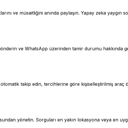
arını ve müsaitliğini anında paylaşın. Yapay zeka yaygın sorula
rı gönderin ve WhatsApp üzerinden tamir durumu hakkında g
otomatik takip edin, tercihlerine göre kişiselleştirilmiş araç 
usundan yönetin. Sorguları en yakın lokasyona veya en uygun