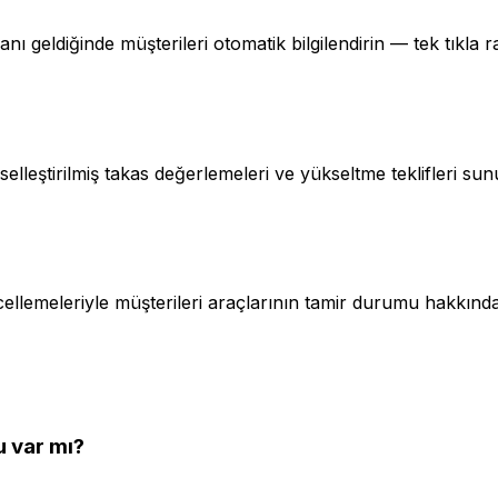
nı geldiğinde müşterileri otomatik bilgilendirin — tek tıkla r
elleştirilmiş takas değerlemeleri ve yükseltme teklifleri sun
emeleriyle müşterileri araçlarının tamir durumu hakkında b
 var mı?