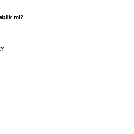
ebilir mi?
z?