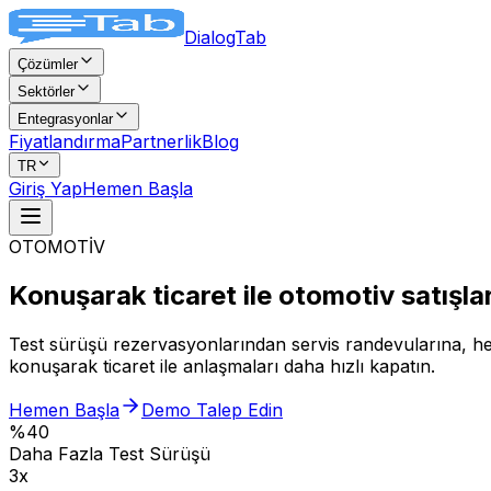
DialogTab
Çözümler
Sektörler
Entegrasyonlar
Fiyatlandırma
Partnerlik
Blog
TR
Giriş Yap
Hemen Başla
OTOMOTİV
Konuşarak ticaret ile
otomotiv satışlar
Test sürüşü rezervasyonlarından servis randevularına, her 
konuşarak ticaret ile anlaşmaları daha hızlı kapatın.
Hemen Başla
Demo Talep Edin
%40
Daha Fazla Test Sürüşü
3x