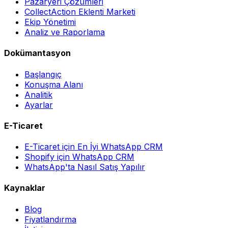
Pazaryeri Çözümleri
CollectAction Eklenti Marketi
Ekip Yönetimi
Analiz ve Raporlama
Dokümantasyon
Başlangıç
Konuşma Alanı
Analitik
Ayarlar
E-Ticaret
E-Ticaret için En İyi WhatsApp CRM
Shopify için WhatsApp CRM
WhatsApp'ta Nasıl Satış Yapılır
Kaynaklar
Blog
Fiyatlandırma