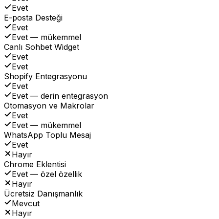
Evet
E-posta Desteği
Evet
Evet — mükemmel
Canlı Sohbet Widget
Evet
Evet
Shopify Entegrasyonu
Evet
Evet — derin entegrasyon
Otomasyon ve Makrolar
Evet
Evet — mükemmel
WhatsApp Toplu Mesaj
Evet
Hayır
Chrome Eklentisi
Evet — özel özellik
Hayır
Ücretsiz Danışmanlık
Mevcut
Hayır