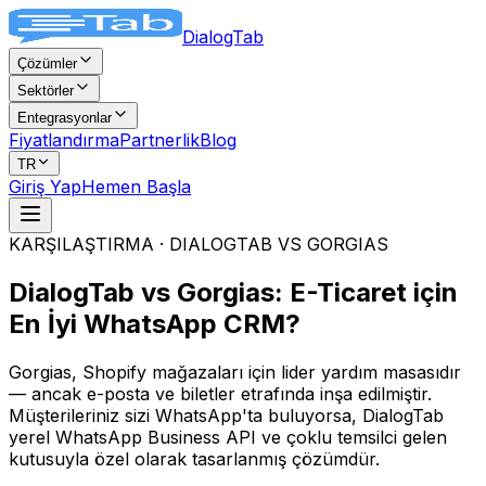
DialogTab
Çözümler
Sektörler
Entegrasyonlar
Fiyatlandırma
Partnerlik
Blog
TR
Giriş Yap
Hemen Başla
KARŞILAŞTIRMA · DIALOGTAB VS GORGIAS
DialogTab vs Gorgias:
E-Ticaret için
En İyi WhatsApp CRM?
Gorgias, Shopify mağazaları için lider yardım masasıdır
— ancak e-posta ve biletler etrafında inşa edilmiştir.
Müşterileriniz sizi WhatsApp'ta buluyorsa, DialogTab
yerel WhatsApp Business API ve çoklu temsilci gelen
kutusuyla özel olarak tasarlanmış çözümdür.